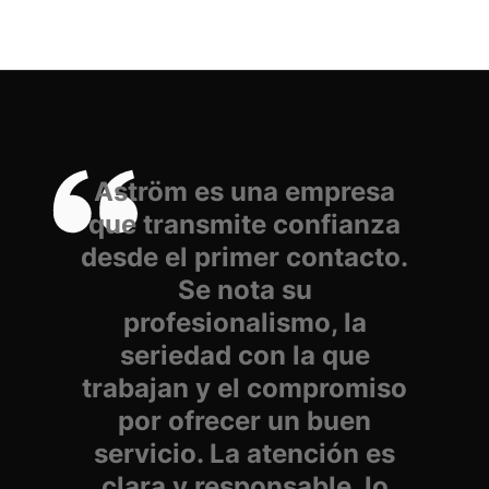
Aström es una empresa
que transmite confianza
desde el primer contacto.
Se nota su
profesionalismo, la
seriedad con la que
trabajan y el compromiso
por ofrecer un buen
servicio. La atención es
clara y responsable, lo