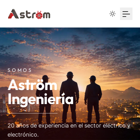
Your Email
Sign up
or
Signup with Google
SOMOS
Aström
Ingeniería
20 años de experiencia en el sector eléctrico y
electrónico.