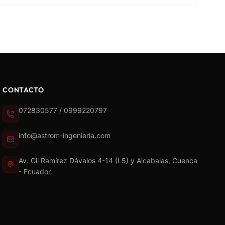
CONTACTO
072830577 / 0999220797
info@astrom-ingenieria.com
Av. Gil Ramírez Dávalos 4-14 (L5) y Alcabalas, Cuenca
- Ecuador