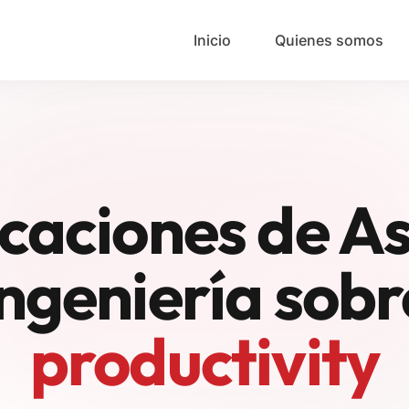
Your Email
Inicio
Quienes somos
Sign up
or
Signup with Google
icaciones de A
ingeniería sobr
productivity